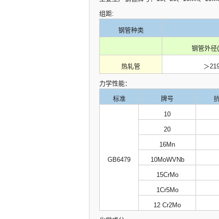
组距:
钢管种类
钢管外径(
热轧管
＞21
力学性能：
标准
牌号
10
20
16Mn
GB6479
10MoWVNb
15CrMo
1Cr5Mo
12 Cr2Mo