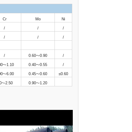
Cr
Mo
Ni
/
/
/
/
/
/
/
0.60～0.90
/
80～1.10
0.40～0.55
/
00～6.00
0.45～0.60
≤0.60
.0～2.50
0.90～1.20