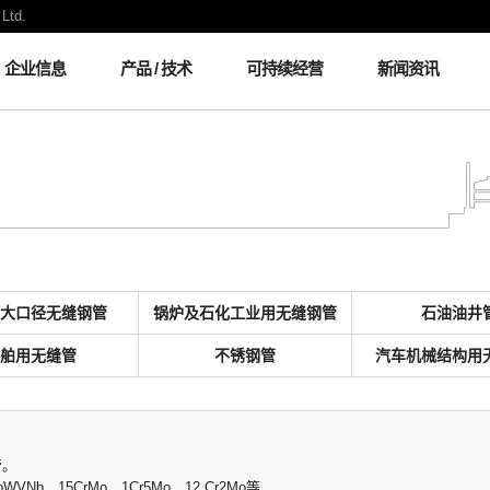
Ltd.
企业信息
产品 / 技术
可持续经营
新闻资讯
特种合金管材
用大口径无缝钢管
锅炉及石化工业用无缝钢管
石油油井
船舶用无缝管
不锈钢管
汽车机械结构用
管。
Nb、15CrMo、1Cr5Mo、12 Cr2Mo等