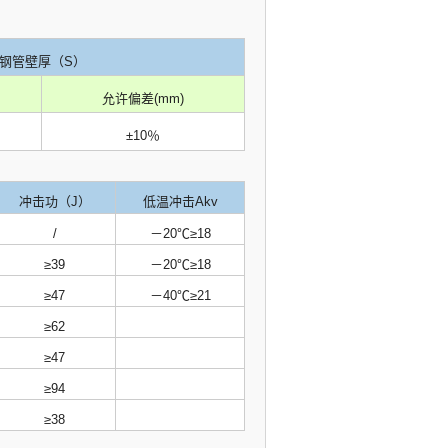
钢管壁厚（S）
允许偏差(mm)
±10％
冲击功（J）
低温冲击Akv
/
－20℃≥18
≥39
－20℃≥18
≥47
－40℃≥21
≥62
≥47
≥94
≥38