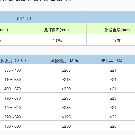
外径（D）
mm)
允许偏差(mm)
钢管壁厚(mm)
9
±1.0％
＞20
抗拉强度（MPa）
屈服强度（MPa）
伸长率（％）
335～490
≥205
≥24
410～550
≥245
≥24
490～670
≥320
≥21
470～670
≥295
≥19
440～640
≥235
≥21
390～590
≥195
≥22
450～600
≥280
≥20