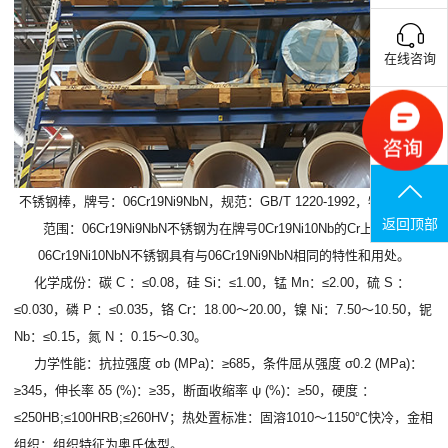
在线咨询
联系电话
不锈钢棒，牌号：06Cr19Ni9NbN，规范：GB/T 1220-1992，特性及适用
返回顶部
范围：06Cr19Ni9NbN不锈钢为在牌号0Cr19Ni10Nb的Cr上加6，
06Cr19Ni10NbN不锈钢具有与06Cr19Ni9NbN相同的特性和用处。
化学成份：碳 C ：≤0.08，硅 Si：≤1.00，锰 Mn：≤2.00，硫 S ：
≤0.030，磷 P ：≤0.035，铬 Cr：18.00～20.00，镍 Ni：7.50～10.50，铌
Nb：≤0.15，氮 N ：0.15～0.30。
力学性能：抗拉强度 σb (MPa)：≥685，条件屈从强度 σ0.2 (MPa)：
≥345，伸长率 δ5 (%)：≥35，断面收缩率 ψ (%)：≥50，硬度 ：
≤250HB;≤100HRB;≤260HV；热处置标准：固溶1010～1150℃快冷，金相
组织：组织特征为奥氏体型。