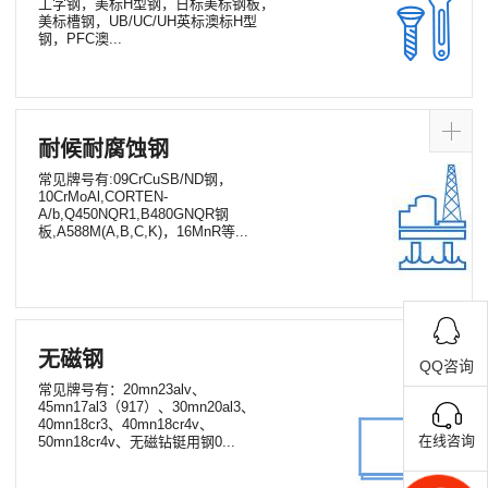
工字钢，美标H型钢，日标美标钢板，
美标槽钢，UB/UC/UH英标澳标H型
钢，PFC澳...
耐候耐腐蚀钢
常见牌号有:09CrCuSB/ND钢，
10CrMoAl,CORTEN-
A/b,Q450NQR1,B480GNQR钢
板,A588M(A,B,C,K)，16MnR等...
无磁钢
QQ咨询
常见牌号有：20mn23alv、
45mn17al3（917）、30mn20al3、
40mn18cr3、40mn18cr4v、
在线咨询
50mn18cr4v、无磁钻铤用钢0...