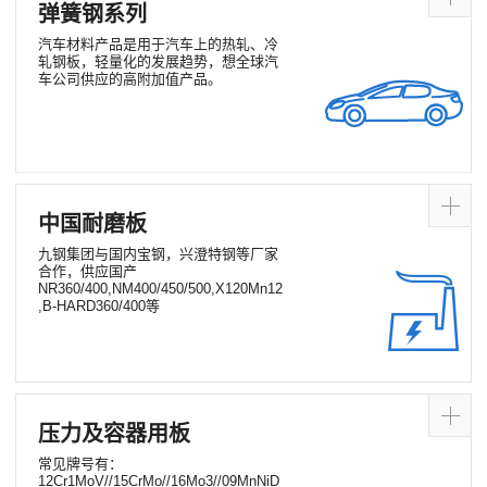
弹簧钢系列
汽车材料产品是用于汽车上的热轧、冷
轧钢板，轻量化的发展趋势，想全球汽
车公司供应的高附加值产品。
中国耐磨板
九钢集团与国内宝钢，兴澄特钢等厂家
合作，供应国产
NR360/400,NM400/450/500,X120Mn12
,B-HARD360/400等
压力及容器用板
常见牌号有：
12Cr1MoV//15CrMo//16Mo3//09MnNiD