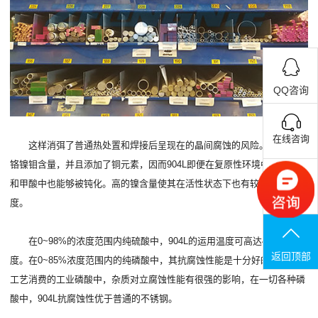
QQ咨询
在线咨询
这样消弭了普通热处置和焊接后呈现在的晶间腐蚀的风险。由于高的
铬镍钼含量，并且添加了铜元素，因而904L即便在复原性环境中，如硫酸
和甲酸中也能够被钝化。高的镍含量使其在活性状态下也有较低的腐蚀速
联系电话
度。
在0~98%的浓度范围内纯硫酸中，904L的运用温度可高达40摄氏
返回顶部
度。在0~85%浓度范围内的纯磷酸中，其抗腐蚀性能是十分好的。在湿法
工艺消费的工业磷酸中，杂质对立腐蚀性能有很强的影响，在一切各种磷
酸中，904L抗腐蚀性优于普通的不锈钢。