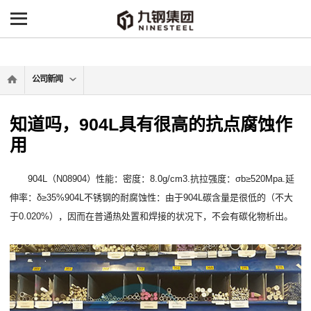
-->
公司新闻
知道吗，904L具有很高的抗点腐蚀作
用
904L（N08904）性能：密度：8.0g/cm3.抗拉强度：σb≥520Mpa.延
伸率：δ≥35%904L不锈钢的耐腐蚀性：由于904L碳含量是很低的（不大
于0.020%），因而在普通热处置和焊接的状况下，不会有碳化物析出。