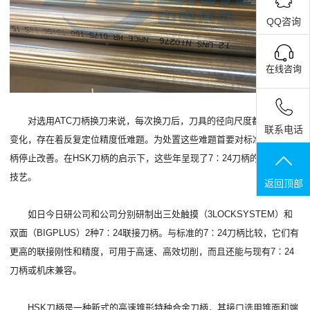
QQ咨询
在线咨询
对选用ATC刀柄换刀来说，每次换刀后，刀具的径向尺度都可能发作
联系电话
变化，存在着反复定位精度低难题。为处置这些难题首要对标准7∶24刀
柄停止改善。在HSK刀柄的启示下，这些年呈现了7∶24刀柄的新式联接
技艺。
返回顶部
如日今日研公司和公司分别研制出三处触摸（3LOCKSYSTEM）和
双面（BIGPLUS）2种7∶24联接刀柄。与标准的7∶24刀柄比较，它们有
更高的联接刚性和精度，可用于高速、高效切削，而且还能与现有7∶24
刀柄或机床兼容。
HSK刀柄是一种新式的高速锥形特种合金刀柄，其接口选用锥面和端