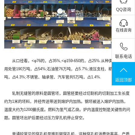
QQ咨询
在线咨询
联系电话
从口径看，<φ76的，占35%,<φ159-650的，占25%.从种类看，普通
用处管190万吨，占54%;石油管76万吨，占5.7%;液压支柱、精细管15万
吨，占4.3%;不锈管、轴承管、汽车管共5万吨，占1.4%.
返回顶部
轧制无缝管的原料是圆管坯，圆管胚要经过切割机的切割加工生长度
约为1米的坯料，并经传送带送到熔炉内加热。钢坯被送入熔炉内加热，
温度大约为1200摄氏度。燃料为氢气或乙炔。炉内温度控制是关键性的问
题。圆管坯出炉后要经过压力穿孔机停止穿空。
普通较常见的穿孔机是锥形辊穿孔机，这种穿孔机消费效率高，产质