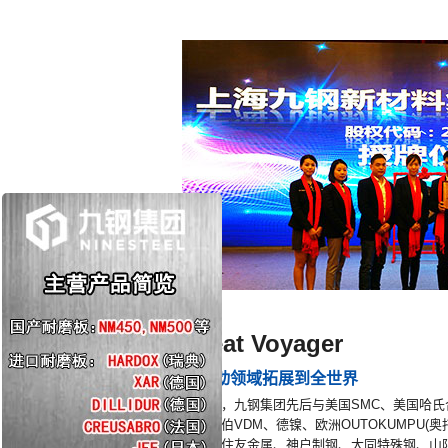
Great Voyager
将活动领域拓展到全世界
多年来，九钢集团先后与美国SMC、美国哈氏合
森克虏伯VDM、德镍、欧洲OUTOKUMPU(
新日铁住友金属、神户制钢、大同特殊钢、山阳